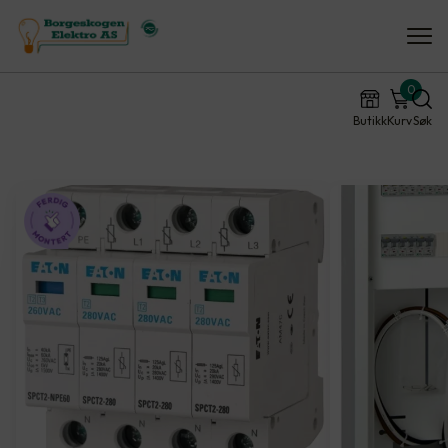
0
Butikk
Kurv
Søk