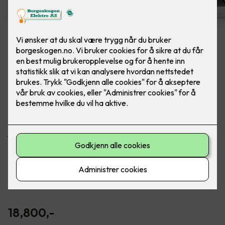
Rehabilitering av sikringsskap
Ferdig montert rehab sikringsskap m/ innmat.
Boligskap IT 50A 12 kurser.
Når du bytter ut innmaten i sikringsskapet ditt får du
jordfeilautomater på alle kurser, og hever dermed
sikkerhetsnivået for deg og ditt hjem betydelig.
Det følger også med et overspenningsvern i pakken.
Overspenningsvern skal beskytte apparater og utstyr koblet
til det elektriske anlegget mot skader ved bl.a. lynnedslag.
18,800
,-