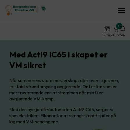
0
Butikk
Kurv
Søk
Med Acti9 iC65 i skapet er
VM sikret
Når sommerens store mesterskap ruller over skjermen,
er stabil strømforsyning avgjørende. Det er lite som er
mer frustrerende enn at strømmen går midt i en
avgjørende VM-kamp.
Med den nye jordfeilautomaten Acti9 iC65, sørger vi
som elektriker i Elkonor for at sikringsskapet spiller på
lag med VM-sendingene.