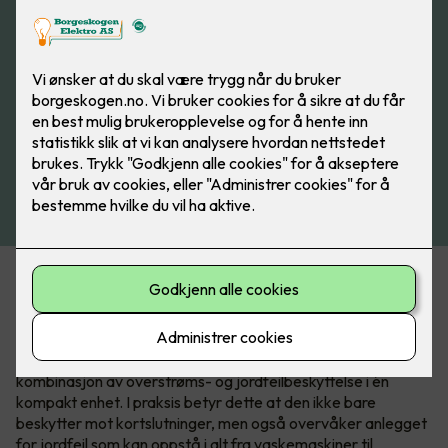
Acti9 iC65 - jordfeilautomaten med
to funksjoner.
Acti9 iC65 RCBO er ikke bare en sikring det er en
kombinasjon av overstrøms- og jordfeilbeskyttelse i én
kompakt enhet. I praksis betyr dette at den ikke bare
beskytter mot kortslutninger, men også overvåker anlegget
for jordfeil som kan oppstå i alt fra vaskemaskiner til