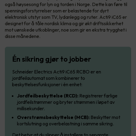
også høysesong for lyn og torden i Norge. Dette kan føre til
spenningsforstyrrelser som er belastende for dyrt
elektronisk utstyr som TV, lydanlegg og ruter. Acti9 iC65 er
designet for å tåle nordisk klima og gir økt driftssikkerhet
mot uønskede utkoblinger, noe som gir en ekstra trygghet i
disse månedene.
Én sikring gjør to jobber
Schneider Electrics Acti9 iC65 RCBO er en
jordfeilautomat som kombinerer to
beskyttelsesfunksjoner i én enhet:
Jordfeilbeskyttelse (RCD):
Registrerer farlige
jordfeilstrømmer og bryter strømmen i løpet av
millisekunder.
Overstrømsbeskyttelse (MCB):
Beskytter mot
kortslutning og overbelastning i samme sikring.
Det betyr at du slipper å installere to separate