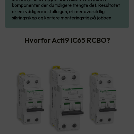
komponenter der du tidligere trengte det. Resultatet
er en ryddigere installasjon, et mer oversiktlig
sikringsskap og kortere monteringstid på jobben.
Hvorfor Acti9 iC65 RCBO?