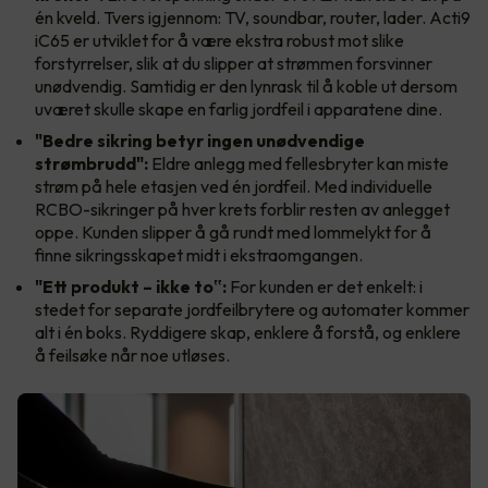
én kveld. Tvers igjennom: TV, soundbar, router, lader. Acti9
iC65 er utviklet for å være ekstra robust mot slike
forstyrrelser, slik at du slipper at strømmen forsvinner
unødvendig. Samtidig er den lynrask til å koble ut dersom
uværet skulle skape en farlig jordfeil i apparatene dine.
"Bedre sikring betyr ingen unødvendige
strømbrudd":
Eldre anlegg med fellesbryter kan miste
strøm på hele etasjen ved én jordfeil. Med individuelle
RCBO-sikringer på hver krets forblir resten av anlegget
oppe. Kunden slipper å gå rundt med lommelykt for å
finne sikringsskapet midt i ekstraomgangen.
"Ett produkt – ikke to‟:
For kunden er det enkelt: i
stedet for separate jordfeilbrytere og automater kommer
alt i én boks. Ryddigere skap, enklere å forstå, og enklere
å feilsøke når noe utløses.