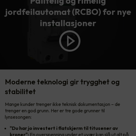
Pålitelig og rimelig
jordfeilautomat (RCBO) for nye
installasjoner
Moderne teknologi gir trygghet og
stabilitet
Mange kunder trenger ikke teknisk dokumentasjon – de
trenger en god grunn. Her er tre gode grunner til
lynsesongen:
"Du har jo investert i flatskjerm til titusener av
kroner":
En overspenning under et uvær kan slå ut alt på