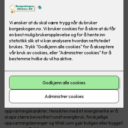
Hva er egentlig et energimerke?
Energimerking gir informasjon om energiforbruk og
oppvarming, og hjelper boligeieren med å identifisere hvilke
tiltak som kan øke energieffektiviteten.
Energimerket inkluderer en energikarakter og en
oppvarmingskarakter. Hensikten med et energimerke er å
skape større bevissthet rundt energibruk, forskjellige
oppvarmingsløsninger og tiltak som gjør boligen eller bygget