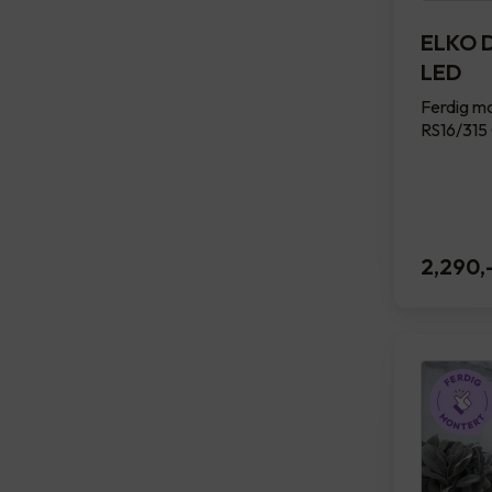
ELKO D
LED
Ferdig mo
RS16/315 
2,290
,