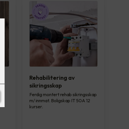
Rehabilitering av
sikringsskap
see
ll
Ferdig montert rehab sikringsskap
m/ innmat. Boligskap IT 50A 12
kurser.