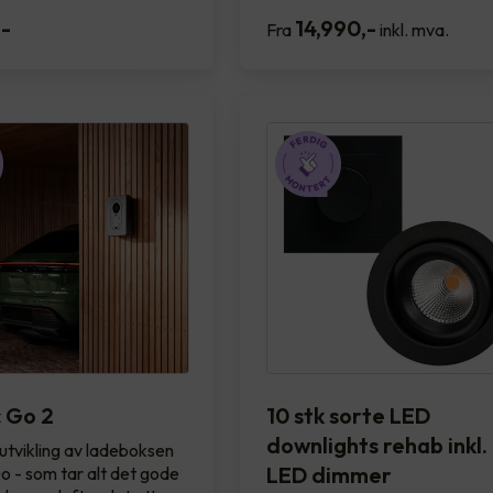
,-
14,990
,-
Fra
inkl. mva.
 Go 2
10 stk sorte LED
downlights rehab inkl.
utvikling av ladeboksen
LED dimmer
 - som tar alt det gode