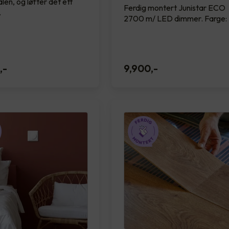
alen, og løfter det ett
Ferdig montert Junistar ECO
.
2700 m/ LED dimmer. Farge: 
,-
9,900
,-