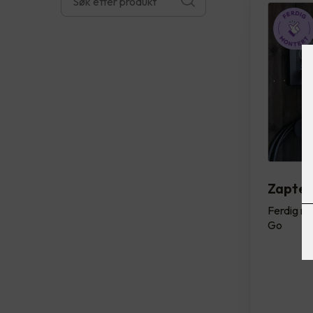
Zapte
Ferdig mo
Go