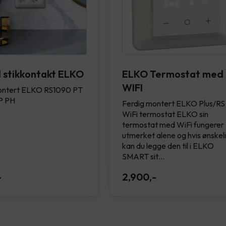
 stikkontakt ELKO
ELKO Termostat med
WIFI
ontert ELKO RS1090 PT
 P PH
Ferdig montert ELKO Plus/RS
WiFi termostat ELKO sin
termostat med WiFi fungerer
utmerket alene og hvis ønskel
kan du legge den til i ELKO
SMART sit…
-
2,900
,-