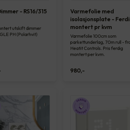
immer - RS16/315
Varmefolie med
isolasjonsplate - Ferd
montert pr kvm
ntert utskift dimmer
GLE PH (Polarhvit)
Varmefolie 100cm som
parkettunderlag, 70m rull - fr
Heatit Controls. Pris ferdig
montert per kvm.
-
980
,-