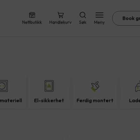
Book g
Nettbutikk
Handlekurv
Søk
Meny
materiell
El-sikkerhet
Ferdig montert
Lad