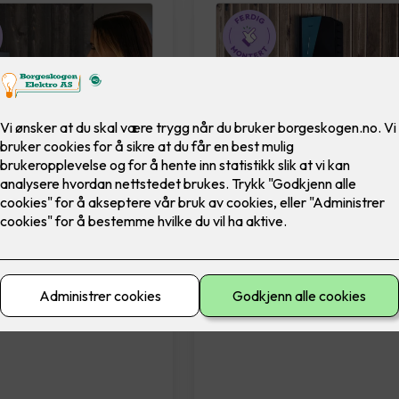
c Go
Easee Charge UP
ntert elbillader - Zaptec
Ferdig montert elbillader. Ea
Charge UP er liten, smart og fu
av kraft.