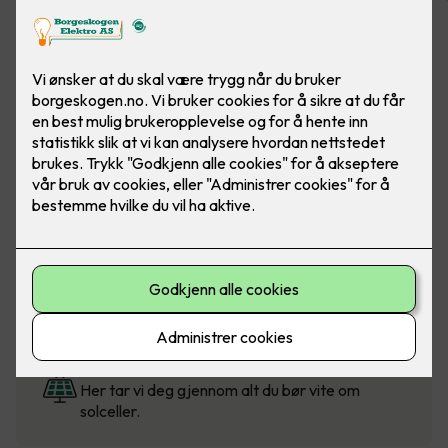
Solcellekalkulator
Beregn pris for solceller til bolig, fritidsbolig og
mindre næringsbygg.
Solcellestøtte fra Enova
Visste du at du kan få støtte når du velger
klimasmarte løsninger?
Hva er fordelene med solceller?
Her tar vi deg gjennom alt du bør vite om
solceller.