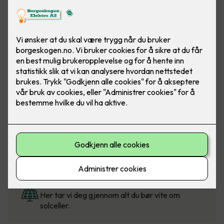
Solcellekalkulator
Beregn pris for solceller til bolig, fritidsbolig og
mindre næringsbygg.
Solcellestøtte fra Enova
Visste du at du kan få støtte når du velger
klimasmarte løsninger?
Hva er fordelene med solceller?
Her tar vi deg gjennom alt du bør vite om
solceller.