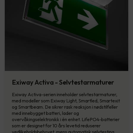
Exiway Activa - Selvtestarmaturer
Exiway Activa-serien inneholder selvtestarmaturer,
med modeller som Exiway Light, Smartled, Smartexit
og Smartbeam. De sikrer rask reaksjon i nødstilfeller
med innebygget batteri, lader og
overvåkingselektronikk i én enhet. LifePO4-batterier
som er designet for 10 års levetid reduserer
vedlikeholdsbehovet, mens automatisk selvtesting