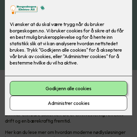
Fra trygg evakuering til grønn fremtid
I en verden der sikkerhet aldri kan tas for gitt, er nødlys en
kritisk komponent som sikrer trygghet og ro, både i
hverdagen og i krisesituasjoner. Men nødlyssystemer handler
om mer enn bare sikkerhet. De er en investering i effektiv
drift og en bærekraftig fremtid.
Her kan du lese mer om hvordan moderne nødlysløsninger