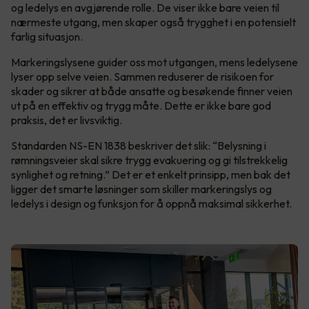
og ledelys en avgjørende rolle. De viser ikke bare veien til
nærmeste utgang, men skaper også trygghet i en potensielt
farlig situasjon.
Markeringslysene guider oss mot utgangen, mens ledelysene
lyser opp selve veien. Sammen reduserer de risikoen for
skader og sikrer at både ansatte og besøkende finner veien
ut på en effektiv og trygg måte. Dette er ikke bare god
praksis, det er livsviktig.
Standarden NS-EN 1838 beskriver det slik: “Belysning i
rømningsveier skal sikre trygg evakuering og gi tilstrekkelig
synlighet og retning.” Det er et enkelt prinsipp, men bak det
ligger det smarte løsninger som skiller markeringslys og
ledelys i design og funksjon for å oppnå maksimal sikkerhet.