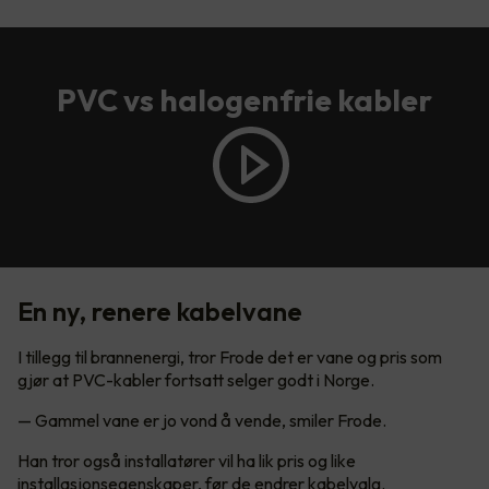
PVC vs halogenfrie kabler
En ny, renere kabelvane
I tillegg til brannenergi, tror Frode det er vane og pris som
gjør at PVC-kabler fortsatt selger godt i Norge.
— Gammel vane er jo vond å vende, smiler Frode.
Han tror også installatører vil ha lik pris og like
installasjonsegenskaper, før de endrer kabelvalg.