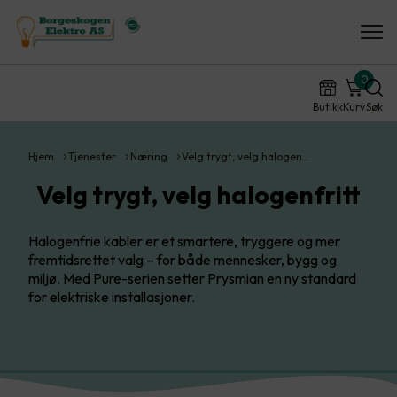
0
Butikk
Kurv
Søk
Hjem
Tjenester
Næring
Velg trygt, velg halogen…
Velg trygt, velg halogenfritt
Halogenfrie kabler er et smartere, tryggere og mer
fremtidsrettet valg – for både mennesker, bygg og
miljø. Med Pure-serien setter Prysmian en ny standard
for elektriske installasjoner.