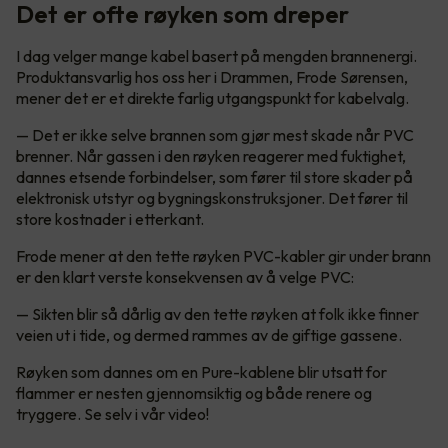
Det er ofte røyken som dreper
I dag velger mange kabel basert på mengden brannenergi.
Produktansvarlig hos oss her i Drammen, Frode Sørensen,
mener det er et direkte farlig utgangspunkt for kabelvalg.
— Det er ikke selve brannen som gjør mest skade når PVC
brenner. Når gassen i den røyken reagerer med fuktighet,
dannes etsende forbindelser, som fører til store skader på
elektronisk utstyr og bygningskonstruksjoner. Det fører til
store kostnader i etterkant.
Frode mener at den tette røyken PVC-kabler gir under brann
er den klart verste konsekvensen av å velge PVC:
— Sikten blir så dårlig av den tette røyken at folk ikke finner
veien ut i tide, og dermed rammes av de giftige gassene.
Røyken som dannes om en Pure-kablene blir utsatt for
flammer er nesten gjennomsiktig og både renere og
tryggere. Se selv i vår video!