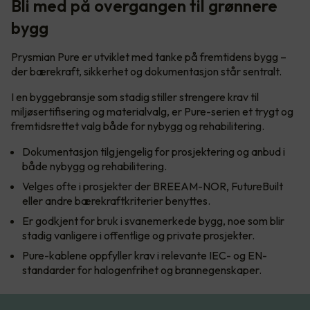
Bli med på overgangen til grønnere
bygg
Prysmian Pure er utviklet med tanke på fremtidens bygg –
der bærekraft, sikkerhet og dokumentasjon står sentralt.
I en byggebransje som stadig stiller strengere krav til
miljøsertifisering og materialvalg, er Pure-serien et trygt og
fremtidsrettet valg både for nybygg og rehabilitering.
Dokumentasjon tilgjengelig for prosjektering og anbud i
både nybygg og rehabilitering.
Velges ofte i prosjekter der BREEAM-NOR, FutureBuilt
eller andre bærekraftkriterier benyttes.
Er godkjent for bruk i svanemerkede bygg, noe som blir
stadig vanligere i offentlige og private prosjekter.
Pure-kablene oppfyller krav i relevante IEC- og EN-
standarder for halogenfrihet og brannegenskaper.