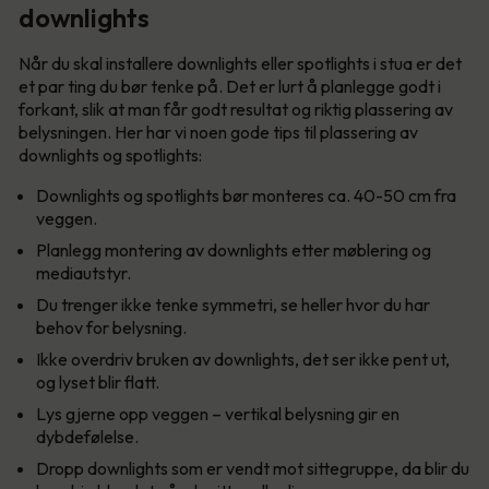
downlights
Når du skal installere downlights eller spotlights i stua er det
et par ting du bør tenke på. Det er lurt å planlegge godt i
forkant, slik at man får godt resultat og riktig plassering av
belysningen. Her har vi noen gode tips til plassering av
downlights og spotlights:
Downlights og spotlights bør monteres ca. 40-50 cm fra
veggen.
Planlegg montering av downlights etter møblering og
mediautstyr.
Du trenger ikke tenke symmetri, se heller hvor du har
behov for belysning.
Ikke overdriv bruken av downlights, det ser ikke pent ut,
og lyset blir flatt.
Lys gjerne opp veggen – vertikal belysning gir en
dybdefølelse.
Dropp downlights som er vendt mot sittegruppe, da blir du