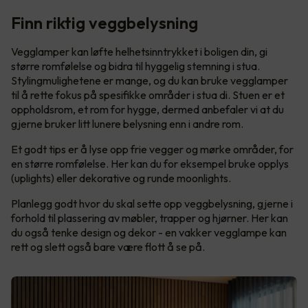
Finn riktig veggbelysning
Vegglamper kan løfte helhetsinntrykket i boligen din, gi
større romfølelse og bidra til hyggelig stemning i stua.
Stylingmulighetene er mange, og du kan bruke vegglamper
til å rette fokus på spesifikke områder i stua di. Stuen er et
oppholdsrom, et rom for hygge, dermed anbefaler vi at du
gjerne bruker litt lunere belysning enn i andre rom.
Et godt tips er å lyse opp frie vegger og mørke områder, for
en større romfølelse. Her kan du for eksempel bruke opplys
(uplights) eller dekorative og runde moonlights.
Planlegg godt hvor du skal sette opp veggbelysning, gjerne i
forhold til plassering av møbler, trapper og hjørner. Her kan
du også tenke design og dekor - en vakker vegglampe kan
rett og slett også bare være flott å se på.