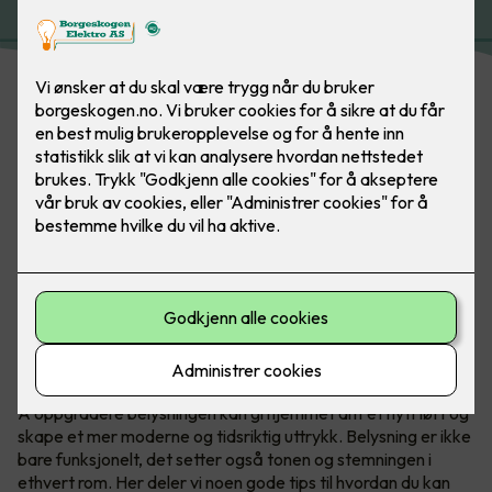
Belysning gjør mye for et rom, det skaper soner og
atmosfære. Med belysning er det kun fantasien som
stopper deg. Bilde: SG
Å oppgradere belysningen kan gi hjemmet ditt et nytt løft og
skape et mer moderne og tidsriktig uttrykk. Belysning er ikke
bare funksjonelt, det setter også tonen og stemningen i
ethvert rom. Her deler vi noen gode tips til hvordan du kan