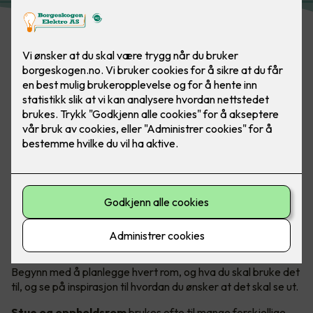
Moderne belysning setter tonen og stemningen i et hjem.
Våre elektrikere hjelper deg med å fornye belysningen!
Bilde: Nordesign, Form Eiendom.
Rom for rom - skreddersydd belysning
Begynn med å planlegge hvert rom, og hva du skal bruke det
til, og se på inspirasjon til hvordan du ønsker at det skal se ut.
Stue og oppholdsrom
brukes ofte til mange forskjellige