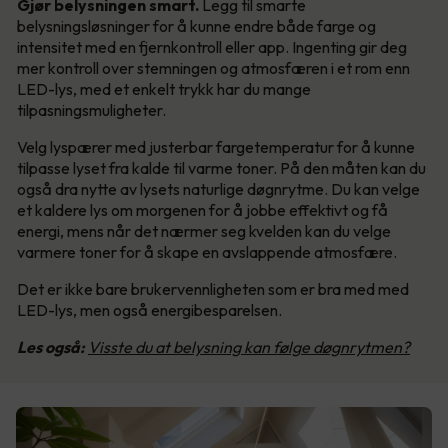
Gjør belysningen smart.
Legg til smarte
belysningsløsninger for å kunne endre både farge og
intensitet med en fjernkontroll eller app. Ingenting gir deg
mer kontroll over stemningen og atmosfæren i et rom enn
LED-lys, med et enkelt trykk har du mange
tilpasningsmuligheter.
Velg lyspærer med justerbar fargetemperatur for å kunne
tilpasse lyset fra kalde til varme toner. På den måten kan du
også dra nytte av lysets naturlige døgnrytme. Du kan velge
et kaldere lys om morgenen for å jobbe effektivt og få
energi, mens når det nærmer seg kvelden kan du velge
varmere toner for å skape en avslappende atmosfære.
Det er ikke bare brukervennligheten som er bra med med
LED-lys, men også energibesparelsen.
Les også:
Visste du at belysning kan følge døgnrytmen?