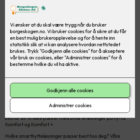
Moderne teknologi kan ta hytteopplevelsen til et nytt nivå!
Micro Matic har nå lansert Smarthytte – et konsept som
består av to ulike pakker med smarte løsninger på hytta:
Komfort og Komfort +.
Hvilke smarthytteløsninger passer best hos deg? Våre