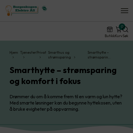
0
Butikk
Kurv
Søk
Hjem
Tjenester
Privat
Smarthus og
Smarthytte –
strømsparing
strømsparin…
Smarthytte – strømsparing
og komfort i fokus
Drømmer du om å komme frem til en varm og lun hytte?
Med smarte løsninger kan du begynne hyttekosen, uten
å bruke evigheter på oppvarming.