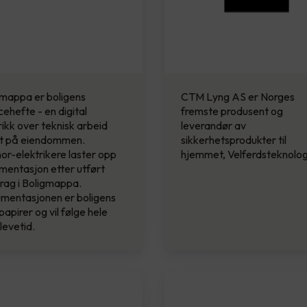
gmappa er boligens
CTM Lyng AS er Norges
cehefte - en digital
fremste produsent og
rikk over teknisk arbeid
leverandør av
rt på eiendommen.
sikkerhetsprodukter til
or-elektrikere laster opp
hjemmet, Velferdsteknolog
entasjon etter utført
rag i Boligmappa.
mentasjonen er boligens
papirer og vil følge hele
levetid.