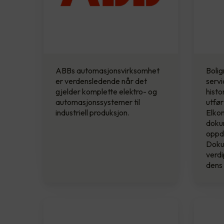
ABBs automasjonsvirksomhet
Boli
er verdensledende når det
servi
gjelder komplette elektro- og
histo
automasjonssystemer til
utfø
industriell produksjon.
Elkon
dokum
oppd
Doku
verdi
dens 