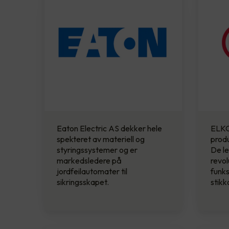
Eaton Electric AS dekker hele
ELKO
spekteret av materiell og
produ
styringssystemer og er
De le
markedsledere på
revol
jordfeilautomater til
funks
sikringsskapet.
stikk