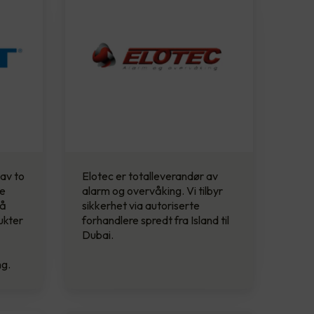
 av to
Elotec er totalleverandør av
de
alarm og overvåking. Vi tilbyr
 å
sikkerhet via autoriserte
ukter
forhandlere spredt fra Island til
Dubai.
ng.