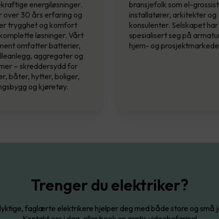
raftige energiløsninger.
bransjefolk som el-grossist
r over 30 års erfaring og
installatører, arkitekter og
er trygghet og komfort
konsulenter. Selskapet har
omplette løsninger. Vårt
spesialisert seg på armatur
ment omfatter batterier,
hjem- og prosjektmarkede
lleanlegg, aggregater og
mer – skreddersydd for
er, båter, hytter, boliger,
ngsbygg og kjøretøy.
Trenger du elektriker?
yktige, faglærte elektrikere hjelper deg med både store og små 
Kontakt oss i dag, eller book en gratis videobefaring!