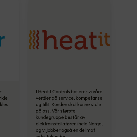
r
I Heatit Controls baserer vi våre
nkle
verdier på service, kompetanse
kles
og tillit. Kunden skal kunne stole
på oss. Vår største
kundegruppe består av
elektroinstallatører i hele Norge,
og vi jobber også en del mot
industrikunder.