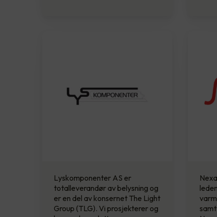
Lyskomponenter AS er
Nexa
totalleverandør av belysning og
lede
er en del av konsernet The Light
varme
Group (TLG). Vi prosjekterer og
samt 