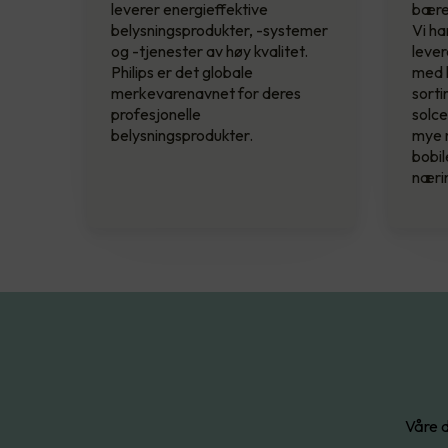
leverer energieffektive
bærek
belysningsprodukter, -systemer
Vi ha
og -tjenester av høy kvalitet.
lever
Philips er det globale
med k
merkevarenavnet for deres
sorti
profesjonelle
solce
belysningsprodukter.
mye 
bobil
næri
Våre d