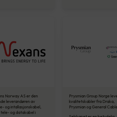
ns Norway AS er den
Prysmian Group Norge lev
nde leverandøren av
kvalitetskabler fra Draka,
- og intallasjonskabel,
Prysmian og General Cable
tele- og datakabel i
Selskapet er en betydelig