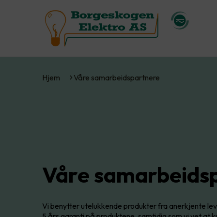
Hjem
Våre samarbeidspartnere
Våre samarbeids
Vi benytter utelukkende produkter fra anerkjente leve
5 års garanti på produktene, samtidig som vi vet at