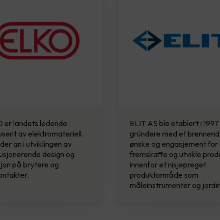
 er landets ledende
ELIT AS ble etablert i 1997
sent av elektromateriell.
gründere med et brennen
der an i utviklingen av
ønske og engasjement for
usjonerende design og
fremskaffe og utvikle prod
jon på brytere og
innenfor et nisjepreget
ontakter.
produktområde som
måleinstrumenter og jordi