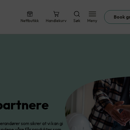
Book g
Nettbutikk
Handlekurv
Søk
Meny
partnere
randører som sikrer at vi kan gi
 kundene våre får produkter som