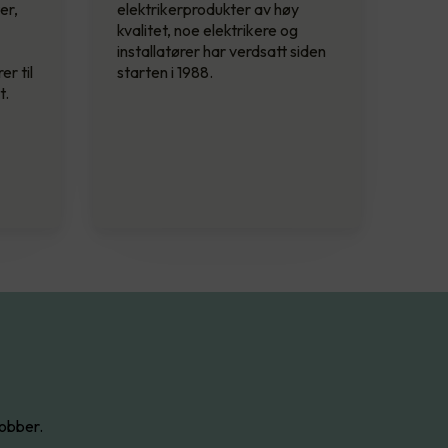
er,
elektrikerprodukter av høy
kvalitet, noe elektrikere og
installatører har verdsatt siden
er til
starten i 1988.
t.
jobber.