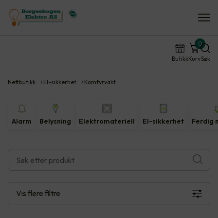
0
Butikk
Kurv
Søk
Nettbutikk
El-sikkerhet
Komfyrvakt
Alarm
Belysning
Elektromateriell
El-sikkerhet
Ferdig 
Vis flere
filtre